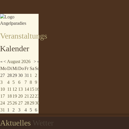
Veranstaltungs
Kalender
«
<
August
2026
>
»
Mo
Di
Mi
Do
Fr
Sa
So
27
28
29
30
31
1
2
3
4
5
6
7
8
9
10
11
12
13
14
15
16
17
18
19
20
21
22
23
24
25
26
27
28
29
30
31
1
2
3
4
5
6
Aktuelles
Wetter