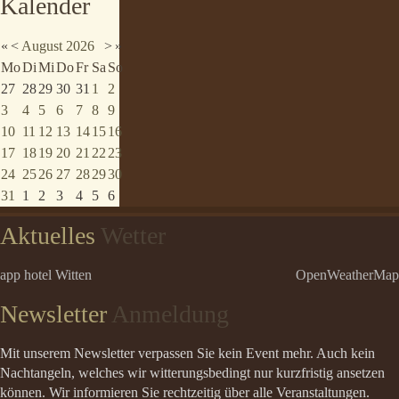
Kalender
«
<
August
2026
>
»
Mo
Di
Mi
Do
Fr
Sa
So
27
28
29
30
31
1
2
3
4
5
6
7
8
9
10
11
12
13
14
15
16
17
18
19
20
21
22
23
24
25
26
27
28
29
30
31
1
2
3
4
5
6
Aktuelles
Wetter
app hotel Witten
OpenWeatherMap
Newsletter
Anmeldung
Mit unserem Newsletter verpassen Sie kein Event mehr. Auch kein
Nachtangeln, welches wir witterungsbedingt nur kurzfristig ansetzen
können. Wir informieren Sie rechtzeitig über alle Veranstaltungen.