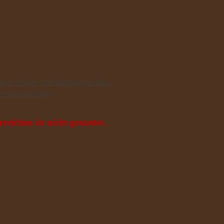
eren Angler nicht belästigt werden.
n nicht zulässig.
ichen ist nicht gestattet.