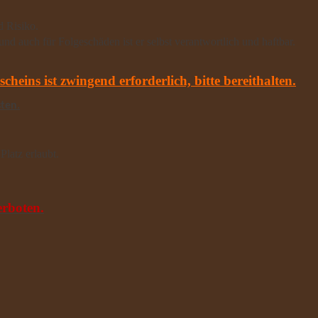
d Risiko.
nd auch für Folgeschäden ist er selbst verantwortlich und haftbar.
eins ist zwingend erforderlich, bitte bereithalten.
sten.
Platz erlaubt.
erboten.