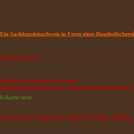
Mit dem Lösen einer Angelkarte gilt die Hausordnung als anerkannt.
Das Betreten und Befahren der Anlage geschieht auf eigene Gefahr un
Für Schäden die der Angler sich selbst, oder anderen Personen zufügt, u
Ein Sachkundenachweis in Form eines Bundesfischereisch
Den Anweisungen des Aufsichtspersonals ist jederzeit Folge zu lei
Wanderverbot!
Es ist lediglich das Umsetzen mit den gesamten Sachen an einen freien 
Das Wechseln zwischen den Teichen ist nicht gestattet.
Jegliches Anfüttern ist verboten.
Das Angeln mit toten oder lebenden Köderfischen ist v
Erlaubt sind:
Spoon, Miniwobbler, Spinnerblatt und Gummiköder
Natürlich nur mit einem Einzelhaken
Verboten sind: Fliegenrute, Blinker, Wobbler, Drilling
Fische am Angelplatz ausnehmen ist verboten.