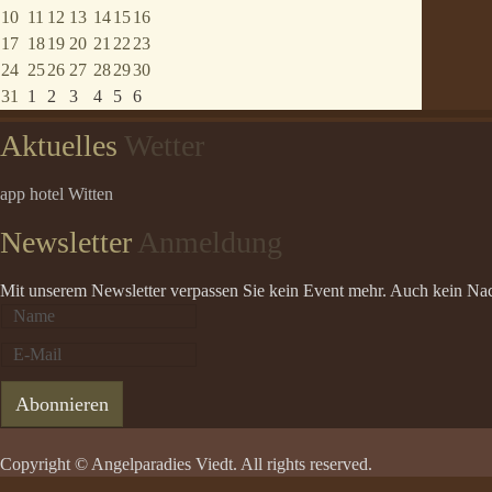
10
11
12
13
14
15
16
17
18
19
20
21
22
23
24
25
26
27
28
29
30
31
1
2
3
4
5
6
Aktuelles
Wetter
app hotel Witten
Newsletter
Anmeldung
Mit unserem Newsletter verpassen Sie kein Event mehr. Auch kein Nacht
Copyright © Angelparadies Viedt. All rights reserved.