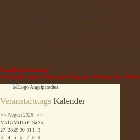
Offene Feuerstellen und Grillen sind verboten.
Mit den Fischen muss waidgerecht umgegangen werden.
Gewässerverschmutzung jeglicher Art ist verboten
Der Angelplatz ist sauber zu hinterlassen.
Die Natur ist zu schützen (keine Sträucher / Äste abbrechen).
Die Angelkarte ist nicht übertragbar.
Das Baden ist verboten.
Die Lärmbelästigung ist so gering wie möglich zu halten, damit die and
Das Verwenden eines Setzkeschers ist aus tierschutzrechtlichen Gründe
:
Fangbegrenzung
3 Karpfen und 3 Störe pro Tag, pro Person. Das Weiterre
Veranstaltungs
Kalender
«
<
August
2026
>
»
Mo
Di
Mi
Do
Fr
Sa
So
27
28
29
30
31
1
2
3
4
5
6
7
8
9