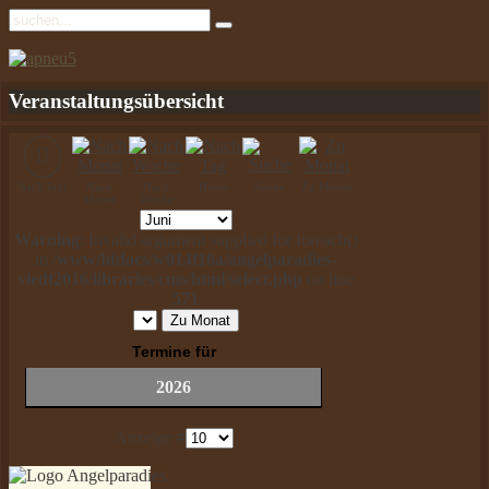
Veranstaltungsübersicht
Nach Jahr
Nach
Nach
Heute
Suche
Zu Monat
Monat
Woche
Warning
: Invalid argument supplied for foreach()
in
/www/htdocs/w014f18a/angelparadies-
viedt2016/libraries/cms/html/select.php
on line
571
Zu Monat
Termine für
2026
Anzeige #