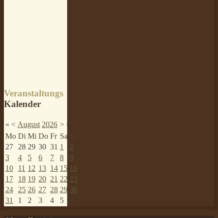
Veranstaltungs
Kalender
«
<
August
2026
>
»
Mo
Di
Mi
Do
Fr
Sa
So
27
28
29
30
31
1
2
3
4
5
6
7
8
9
10
11
12
13
14
15
16
17
18
19
20
21
22
23
24
25
26
27
28
29
30
31
1
2
3
4
5
6