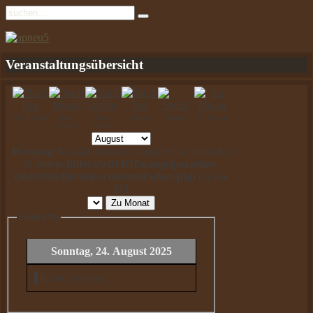
Veranstaltungsübersicht
Nach Jahr
Nach
Nach
Heute
Suche
Zu Monat
Monat
Woche
Warning
: Invalid argument supplied for foreach()
in
/www/htdocs/w014f18a/angelparadies-
viedt2016/libraries/cms/html/select.php
on line
571
Zu Monat
Events für
Sonntag, 24. August 2025
Keine Termine