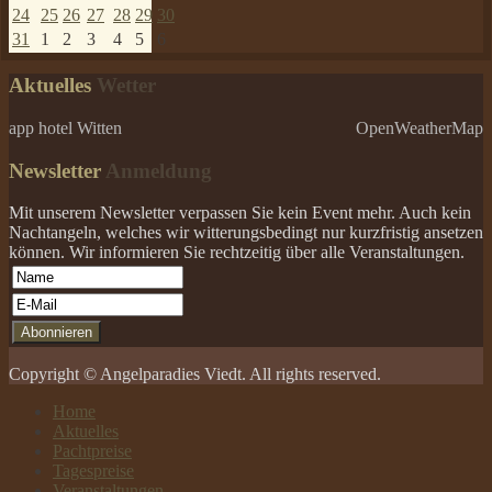
24
25
26
27
28
29
30
31
1
2
3
4
5
6
Aktuelles
Wetter
app hotel Witten
OpenWeatherMap
Newsletter
Anmeldung
Mit unserem Newsletter verpassen Sie kein Event mehr. Auch kein
Nachtangeln, welches wir witterungsbedingt nur kurzfristig ansetzen
können. Wir informieren Sie rechtzeitig über alle Veranstaltungen.
Copyright © Angelparadies Viedt. All rights reserved.
Home
Aktuelles
Pachtpreise
Tagespreise
Veranstaltungen