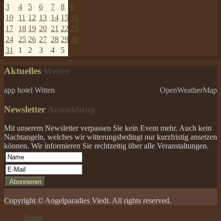
3
4
5
6
7
8
9
10
11
12
13
14
15
16
17
18
19
20
21
22
23
24
25
26
27
28
29
30
31
1
2
3
4
5
6
Aktuelles
Wetter
app hotel Witten
OpenWeatherMap
Newsletter
Anmeldung
Mit unserem Newsletter verpassen Sie kein Event mehr. Auch kein
Nachtangeln, welches wir witterungsbedingt nur kurzfristig ansetzen
können. Wir informieren Sie rechtzeitig über alle Veranstaltungen.
Copyright © Angelparadies Viedt. All rights reserved.
Home