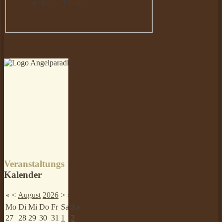
Keine Termine
Veranstaltungs
Kalender
«
<
August
2026
>
»
Mo
Di
Mi
Do
Fr
Sa
So
27
28
29
30
31
1
2