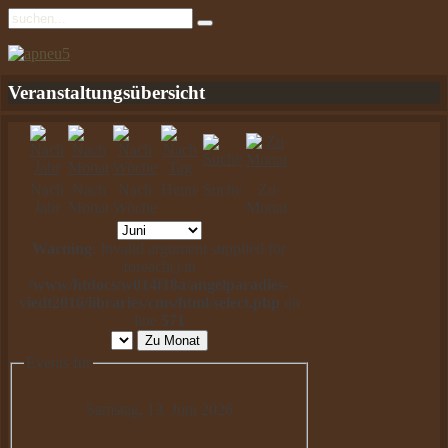
Veranstaltungsübersicht
Nach
Nach
Nach
Heute
Suche
Zu
Jahr
Monat
Woche
Monat
Warning
: Invalid argument supplied for
foreach() in
/www/htdocs/w014f18a/angelparadies-
viedt2016/libraries/cms/html/select.php
on
line
571
Zu Monat
Events für
Samstag, 13. Juni 2026