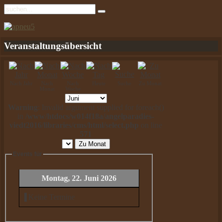
Veranstaltungsübersicht
Nach Jahr
Nach
Nach
Heute
Suche
Zu Monat
Monat
Woche
Warning
: Invalid argument supplied for foreach()
in
/www/htdocs/w014f18a/angelparadies-
viedt2016/libraries/cms/html/select.php
on line
571
Zu Monat
Events für
Montag, 22. Juni 2026
Keine Termine