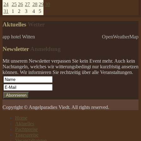
24
25
26
27
28
29
30
31
1
2
3
4
5
6
Aktuelles
Wetter
app hotel Witten
OpenWeatherMap
Newsletter
Anmeldung
Mit unserem Newsletter verpassen Sie kein Event mehr. Auch kein
Nachtangeln, welches wir witterungsbedingt nur kurzfristig ansetzen
können. Wir informieren Sie rechtzeitig über alle Veranstaltungen.
Copyright © Angelparadies Viedt. All rights reserved.
Home
Aktuelles
Pachtpreise
Tagespreise
Veranstaltungen